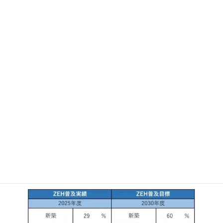
私たちは、高断熱・高気密・高耐震を基本とした高性能住宅の提
供を通じて、エネルギー消費を抑えながら快適に暮らせる住まい
づくりを推進しています。
ZEH住宅は、住宅の省エネルギー性能を高めるだけでなく、太陽
光発電などの創エネルギー設備を活用することで、年間の一次エ
ネルギー消費量の収支をおおむねゼロにする住まいです。
ミライホームは、北海道の厳しい気候に適した高性能住宅を通じ
て、お客様の快適な暮らしと光熱費削減、そして環境負荷の低減
に貢献してまいります。
今後もZEHビルダーとして、さらなる技術向上と普及活動に努
め、地域社会の発展と持続可能な未来の実現に取り組んでまいり
ます。