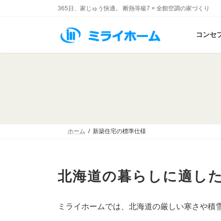
コ
ナ
365日、家じゅう快適。 断熱等級7 × 全館空調の家づくり
ン
ビ
テ
ゲ
コンセ
ン
ー
ツ
シ
へ
ョ
ス
ン
キ
に
ッ
移
プ
動
ホーム
新築住宅の標準仕様
北海道の暮らしに適し
ミライホームでは、北海道の厳しい寒さや積