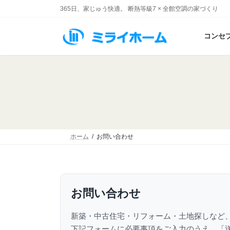
コ
ナ
365日、家じゅう快適。 断熱等級7 × 全館空調の家づくり
ン
ビ
テ
ゲ
コンセ
ン
ー
ツ
シ
へ
ョ
ス
ン
キ
に
ッ
移
プ
動
ホーム
お問い合わせ
お問い合わせ
新築・中古住宅・リフォーム・土地探しなど
下記フォームに必要事項をご入力のうえ、「