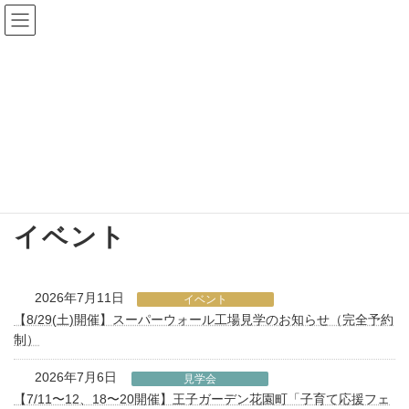
コ
ナ
ン
ビ
テ
ゲ
ン
ー
ツ
シ
へ
ョ
お知らせ
ス
ン
キ
に
ッ
移
プ
動
ホーム
お知らせ
イベント
イベント
2026年7月11日
イベント
【8/29(土)開催】スーパーウォール工場見学のお知らせ（完全予約
制）
2026年7月6日
見学会
【7/11〜12、18〜20開催】王子ガーデン花園町「子育て応援フェ