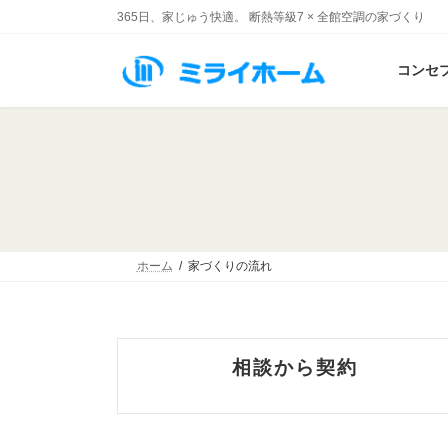
コ
ナ
365日、家じゅう快適。 断熱等級7 × 全館空調の家づくり
ン
ビ
テ
ゲ
コンセ
ン
ー
ツ
シ
へ
ョ
ス
ン
キ
に
ッ
移
プ
動
ホーム
家づくりの流れ
相談から契約