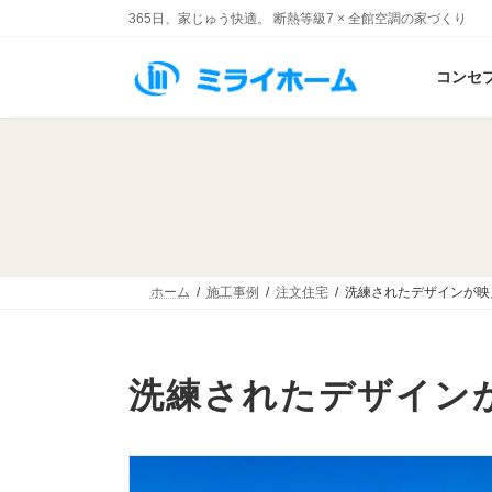
コ
ナ
365日、家じゅう快適。 断熱等級7 × 全館空調の家づくり
ン
ビ
テ
ゲ
コンセ
ン
ー
ツ
シ
へ
ョ
ス
ン
キ
に
ッ
移
プ
動
ホーム
施工事例
注文住宅
洗練されたデザインが映
洗練されたデザイン